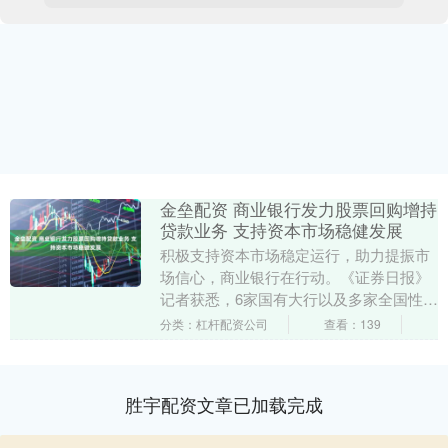
金垒配资 商业银行发力股票回购增持
贷款业务 支持资本市场稳健发展
积极支持资本市场稳定运行，助力提振市
场信心，商业银行在行动。《证券日报》
记者获悉，6家国有大行以及多家全国性股
份制银行持续加大股票回购增持贷款业务
分类：杠杆配资公司
查看：139
推进力度，为资....
胜宇配资文章已加载完成