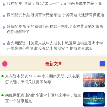
​股神配资 “贷款明白纸”试点一年：企业融资成本显著下降
​振兴配资 汽油泄漏百米污染车道 宁德高速火速清障保畅通
​盛豪配资 银子的婚姻为何稳如一格电？幸福背后的阿娘角
色你理解错了
​鑫光网配资 【关爱未成年人成长】城区凤山街道香洲小学
开展暑假心理健康活动 筑牢暑期安全 护航青春成长
最新文章
东兴资本配资 2026年南方回南天婴儿洗衣液
怎么选，重点关注抑菌防霉
尚红网配资 新“生”小课堂丨做好这件事，给宝
宝一个健康起点