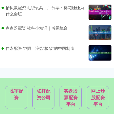
拾贝赢配资 毛绒玩具工厂分享：棉花娃娃为
什么会脏
点点盈配资 社科小知识｜感觉统合
佳永配资 钟掘：淬炼“极致”的中国制造
胜宇配
杠杆配
实盘股
网上炒
资
资公司
票配资
股配资
平台
平台