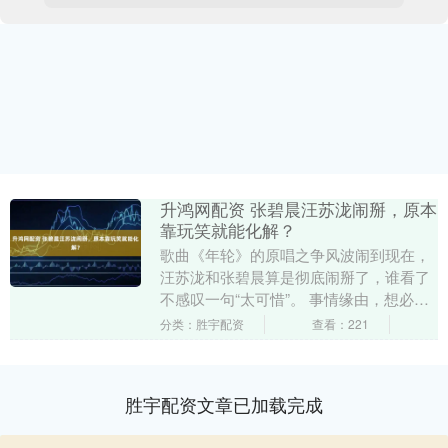
升鸿网配资 张碧晨汪苏泷闹掰，原本
靠玩笑就能化解？
歌曲《年轮》的原唱之争风波闹到现在，
汪苏泷和张碧晨算是彻底闹掰了，谁看了
不感叹一句“太可惜”。 事情缘由，想必吃
瓜群众们都一清二楚了，一场原本可以靠
分类：胜宇配资
查看：221
玩笑化解的事....
胜宇配资文章已加载完成