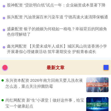
​股神配资 “贷款明白纸”试点一年：企业融资成本显著下降
​振兴配资 汽油泄漏百米污染车道 宁德高速火速清障保畅通
​盛豪配资 银子的婚姻为何稳如一格电？幸福背后的阿娘角
色你理解错了
​鑫光网配资 【关爱未成年人成长】城区凤山街道香洲小学
开展暑假心理健康活动 筑牢暑期安全 护航青春成长
最新文章
东兴资本配资 2026年南方回南天婴儿洗衣液
怎么选，重点关注抑菌防霉
尚红网配资 新“生”小课堂丨做好这件事，给宝
宝一个健康起点