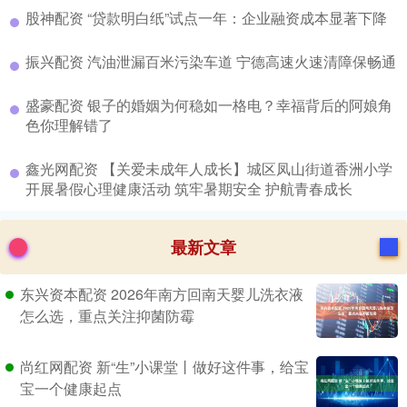
​股神配资 “贷款明白纸”试点一年：企业融资成本显著下降
​振兴配资 汽油泄漏百米污染车道 宁德高速火速清障保畅通
​盛豪配资 银子的婚姻为何稳如一格电？幸福背后的阿娘角
色你理解错了
​鑫光网配资 【关爱未成年人成长】城区凤山街道香洲小学
开展暑假心理健康活动 筑牢暑期安全 护航青春成长
最新文章
东兴资本配资 2026年南方回南天婴儿洗衣液
怎么选，重点关注抑菌防霉
尚红网配资 新“生”小课堂丨做好这件事，给宝
宝一个健康起点