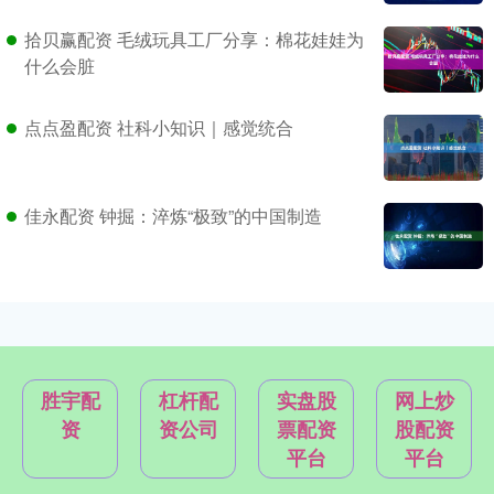
拾贝赢配资 毛绒玩具工厂分享：棉花娃娃为
什么会脏
点点盈配资 社科小知识｜感觉统合
佳永配资 钟掘：淬炼“极致”的中国制造
胜宇配
杠杆配
实盘股
网上炒
资
资公司
票配资
股配资
平台
平台