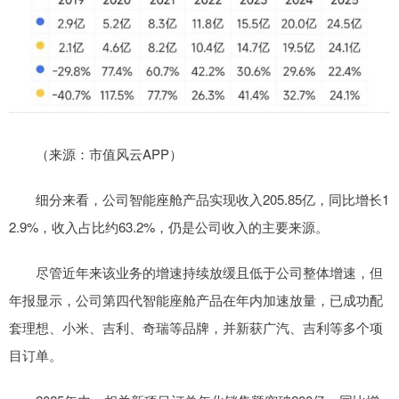
（来源：市值风云APP）
细分来看，公司智能座舱产品实现收入205.85亿，同比增长1
2.9%，收入占比约63.2%，仍是公司收入的主要来源。
尽管近年来该业务的增速持续放缓且低于公司整体增速，但
年报显示，公司第四代智能座舱产品在年内加速放量，已成功配
套理想、小米、吉利、奇瑞等品牌，并新获广汽、吉利等多个项
目订单。