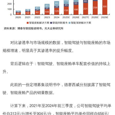
对比渗透率与市场规模的数据，智能驾驶与智能座舱的市场
规模增速，明显高于其渗透率的提升幅度。
背后逻辑在于：智能驾驶、智能座舱单车配套价值的持续上
升。
此前的一份定增募集说明书中，德赛西威分别披露了智能驾
驶、智能座舱产品的销量数据。
计算下来，2021年至2024年前三季度，公司智能驾驶平均单
价自313元/台增长至904元/台，智能座舱平均单价同样自656元/