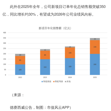
此外在2025年全年，公司新项目订单年化总销售额突破350
亿，同比增长约30%，有望成为2026年公司业绩风向标。
（来源：
德赛西威公告，制图：市值风云APP）