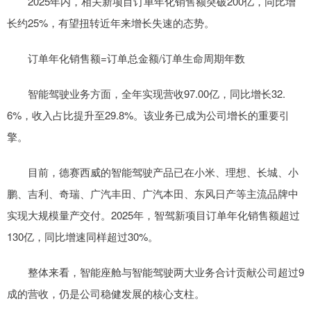
2025年内，相关新项目订单年化销售额突破200亿，同比增
长约25%，有望扭转近年来增长失速的态势。
订单年化销售额=订单总金额/订单生命周期年数
智能驾驶业务方面，全年实现营收97.00亿，同比增长32.
6%，收入占比提升至29.8%。该业务已成为公司增长的重要引
擎。
目前，德赛西威的智能驾驶产品已在小米、理想、长城、小
鹏、吉利、奇瑞、广汽丰田、广汽本田、东风日产等主流品牌中
实现大规模量产交付。2025年，智驾新项目订单年化销售额超过
130亿，同比增速同样超过30%。
整体来看，智能座舱与智能驾驶两大业务合计贡献公司超过9
成的营收，仍是公司稳健发展的核心支柱。