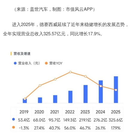
（来源：盖世汽车，制图：市值风云APP）
进入2025年，德赛西威延续了近年来稳健增长的发展态势，
全年实现营业总收入325.57亿元，同比增长17.9%。