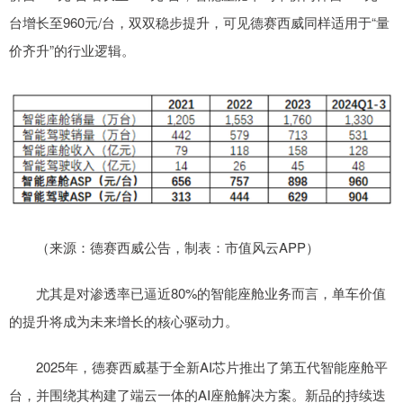
台增长至960元/台，双双稳步提升，可见德赛西威同样适用于“量
价齐升”的行业逻辑。
（来源：德赛西威公告，制表：市值风云APP）
尤其是对渗透率已逼近80%的智能座舱业务而言，单车价值
的提升将成为未来增长的核心驱动力。
2025年，德赛西威基于全新AI芯片推出了第五代智能座舱平
台，并围绕其构建了端云一体的AI座舱解决方案。新品的持续迭