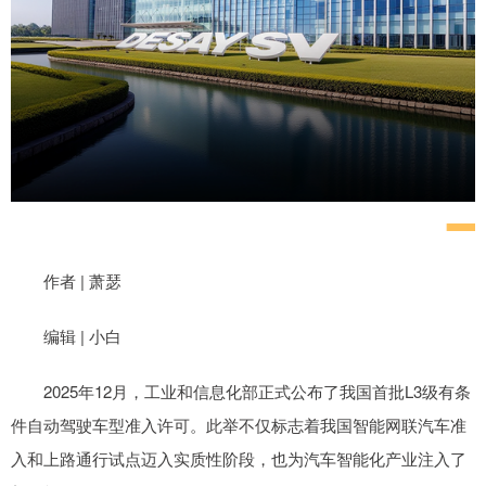
作者 | 萧瑟
编辑 | 小白
2025年12月，工业和信息化部正式公布了我国首批L3级有条
件自动驾驶车型准入许可。此举不仅标志着我国智能网联汽车准
入和上路通行试点迈入实质性阶段，也为汽车智能化产业注入了