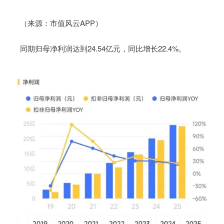
（来源：市值风云APP）
同期归母净利润达到24.54亿元，同比增长22.4%。