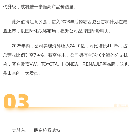
代升级，或将进一步推高产品价值量。
此外值得注意的是，进入2026年后德赛西威公告称计划在港
股上市，以国际化战略布局，提升公司品牌国际影响力。
2025年内，公司实现海外收入24.10亿，同比增长41.1%，占
总营收比例升至7.4%。截至年末，公司拥有全球16个海外分支机
构，客户覆盖VW、TOYOTA、HONDA、RENAULT等品牌，这也
是未来的一大看点。
大股东、二股东轮番减持