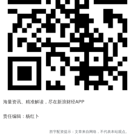
海量资讯、精准解读，尽在新浪财经APP
责任编辑：杨红卜
胜宇配资提示：文章来自网络，不代表本站观点。