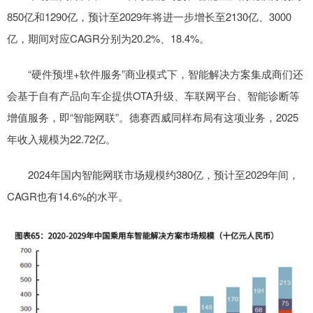
850亿和1290亿，预计至2029年将进一步增长至2130亿、3000
亿，期间对应CAGR分别为20.2%、18.4%。
“硬件预埋+软件服务”商业模式下，智能解决方案集成商们还
会基于自有产品向车企提供OTA升级、车联网平台、智能诊断等
增值服务，即“智能网联”。德赛西威同样布局有这项业务，2025
年收入规模为22.72亿。
2024年国内智能网联市场规模约380亿，预计至2029年间，
CAGR也有14.6%的水平。