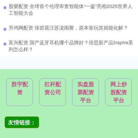
股樂配资 全球首个伦理审查智能体“一鉴”亮相2025世界人
工智能大会
升鸿网配资 张碧晨汪苏泷闹掰，原本靠玩笑就能化解？
富兴配资 国产蓝牙耳机哪个品牌好？倍思新产品Inspire系
列怎么样？
胜宇配
杠杆配
实盘股
网上炒
资
资公司
票配资
股配资
平台
平台
友情链接：