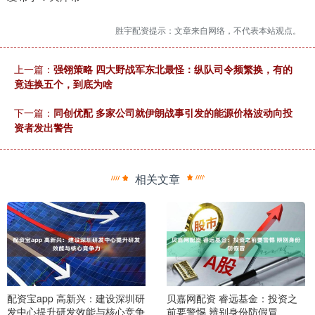
胜宇配资提示：文章来自网络，不代表本站观点。
上一篇：
强翎策略 四大野战军东北最怪：纵队司令频繁换，有的
竟连换五个，到底为啥
下一篇：
同创优配 多家公司就伊朗战事引发的能源价格波动向投
资者发出警告
相关文章
配资宝app 高新兴：建设深圳研
贝嘉网配资 睿远基金：投资之
发中心提升研发效能与核心竞争
前要警惕 辨别身份防假冒