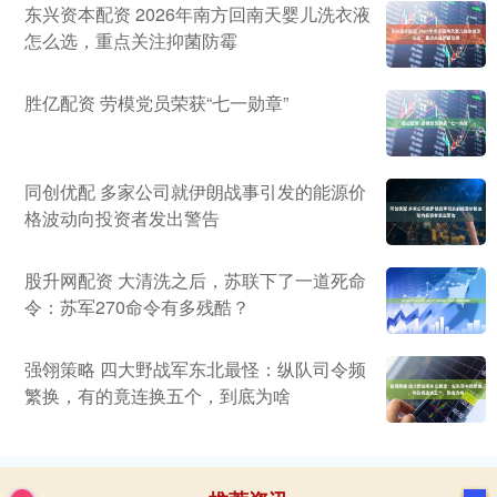
东兴资本配资 2026年南方回南天婴儿洗衣液
怎么选，重点关注抑菌防霉
胜亿配资 劳模党员荣获“七一勋章”
同创优配 多家公司就伊朗战事引发的能源价
格波动向投资者发出警告
股升网配资 大清洗之后，苏联下了一道死命
令：苏军270命令有多残酷？
强翎策略 四大野战军东北最怪：纵队司令频
繁换，有的竟连换五个，到底为啥