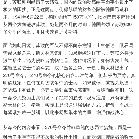
是，苏联刚刚经历了大清洗，国内的政治动荡给革命事业带来了
极大的困扰。正是这两点，使得苏联的防备空隙被德国迅速利
用。1941年6月22日，德国集结了150万大军，按照巴巴罗萨计划
从两个方向进攻苏联。短短两个月的时间，德国占领了苏联600
多公里的领土，并且快速逼近莫斯科。
面临如此困境，苏联的军队不得不向东撤退，士气低迷，眼看局
势越来越危急，斯大林意识到，如果继续这样下去，苏联必将步
波兰后尘，沦为侵略者的牺牲品。这种情况下，如何恢复士气，
重新激发战士们的斗志，成了当务之急。于是，斯大林提出了
270号命令。 270号命令的核心内容非常简单，但却极为严苛。其
明确规定：任何在对德战争中的士兵，如果被俘，就视为叛徒；
若战场上有逃兵，必定会受到军事法庭审判，最终面临死刑。这
一命令无疑为士兵们设下了绝对的底线：没有退路，只有前进。
斯大林的这一举动，实际上是想通过强制的方式，把每一个战士
都紧紧拧成一股绳，以此来凝聚集体的力量，增强作战决心。
从命令的内容来看，270号命令并非单纯的惩罚性措施，而是一
种为了生存而不得不采取的强硬手段。在面对德国侵略者的强大