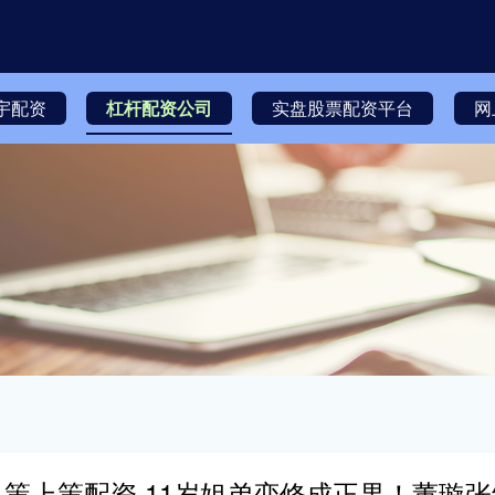
宇配资
杠杆配资公司
实盘股票配资平台
网
策上策配资 11岁姐弟恋修成正果！董璇