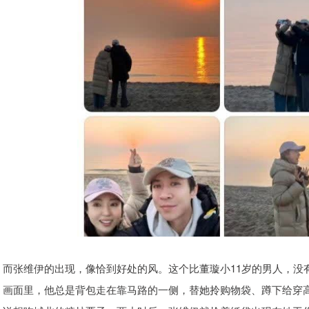
而张维伊的出现，像恰到好处的风。这个比董璇小11岁的男人，没
画面里，他总是背包走在靠马路的一侧，替她拎购物袋、蹲下给穿