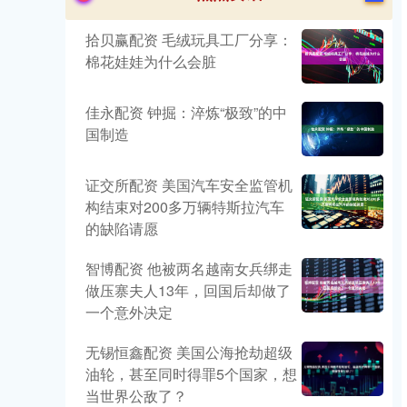
拾贝赢配资 毛绒玩具工厂分享：
棉花娃娃为什么会脏
佳永配资 钟掘：淬炼“极致”的中
国制造
证交所配资 美国汽车安全监管机
构结束对200多万辆特斯拉汽车
的缺陷请愿
智博配资 他被两名越南女兵绑走
做压寨夫人13年，回国后却做了
一个意外决定
无锡恒鑫配资 美国公海抢劫超级
油轮，甚至同时得罪5个国家，想
当世界公敌了？