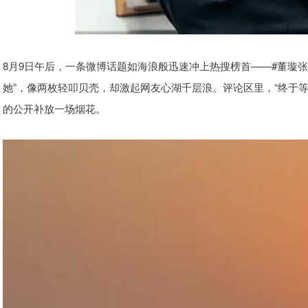
8月9日午后，一条微博话题如海浪般迅速冲上热搜榜首——#董璇张
她”，像两枚轻叩贝壳，却激起网友心湖千层浪。评论区里，“终于等
的公开补放一场烟花。