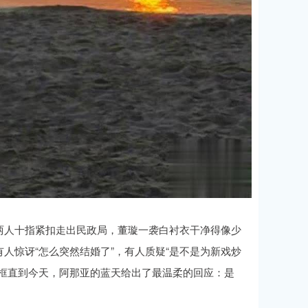
两人十指紧扣走出民政局，董璇一袭白衬衣干净得像少
人惊讶“怎么突然结婚了”，有人质疑“是不是为新戏炒
同框直到今天，阿那亚的蓝天给出了最温柔的回应：是