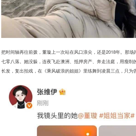
把时间轴再往前拨，董璇上一次站在风口浪尖，还是2018年。那
七零八落。她没躲，连夜飞赴澳洲、抵押房产、奔走法庭，用瘦削的肩
长发，复出拍戏，在《乘风破浪的姐姐》里练舞到凌晨三点，只为