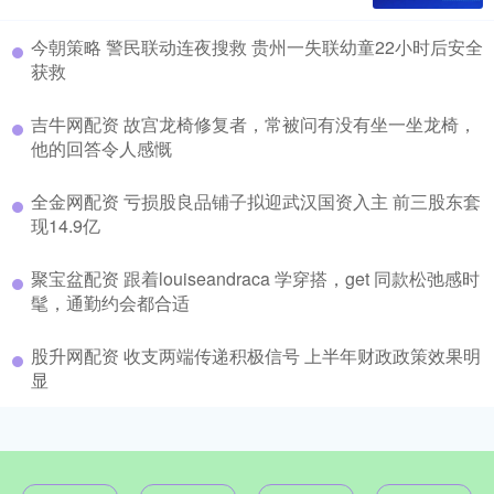
今朝策略 警民联动连夜搜救 贵州一失联幼童22小时后安全
获救
吉牛网配资 故宫龙椅修复者，常被问有没有坐一坐龙椅，
他的回答令人感慨
全金网配资 亏损股良品铺子拟迎武汉国资入主 前三股东套
现14.9亿
聚宝盆配资 跟着louiseandraca 学穿搭，get 同款松弛感时
髦，通勤约会都合适
股升网配资 收支两端传递积极信号 上半年财政政策效果明
显