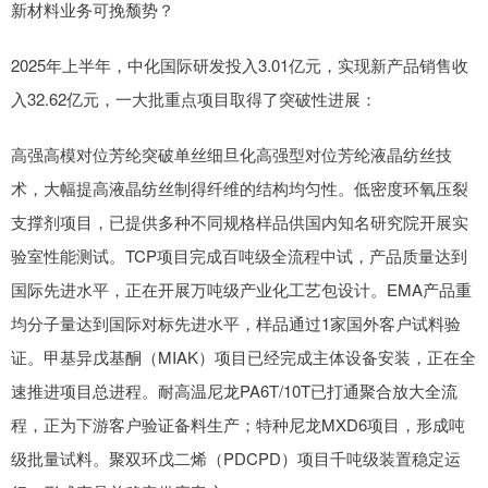
新材料业务可挽颓势？
2025年上半年，中化国际研发投入3.01亿元，实现新产品销售收
入32.62亿元，一大批重点项目取得了突破性进展：
高强高模对位芳纶突破单丝细旦化高强型对位芳纶液晶纺丝技
术，大幅提高液晶纺丝制得纤维的结构均匀性。低密度环氧压裂
支撑剂项目，已提供多种不同规格样品供国内知名研究院开展实
验室性能测试。TCP项目完成百吨级全流程中试，产品质量达到
国际先进水平，正在开展万吨级产业化工艺包设计。EMA产品重
均分子量达到国际对标先进水平，样品通过1家国外客户试料验
证。甲基异戊基酮（MIAK）项目已经完成主体设备安装，正在全
速推进项目总进程。耐高温尼龙PA6T/10T已打通聚合放大全流
程，正为下游客户验证备料生产；特种尼龙MXD6项目，形成吨
级批量试料。聚双环戊二烯（PDCPD）项目千吨级装置稳定运