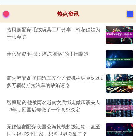
热点资讯
拾贝赢配资 毛绒玩具工厂分享：棉花娃娃为
什么会脏
佳永配资 钟掘：淬炼“极致”的中国制造
证交所配资 美国汽车安全监管机构结束对200
多万辆特斯拉汽车的缺陷请愿
智博配资 他被两名越南女兵绑走做压寨夫人
13年，回国后却做了一个意外决定
无锡恒鑫配资 美国公海抢劫超级油轮，甚至
同时得罪5个国家，想当世界公敌了？